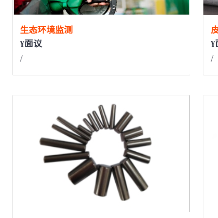
宁波***
158****7078
服务完成
宁波***
152****6624
服务完成
生态环境监测
¥面议
¥
/
/